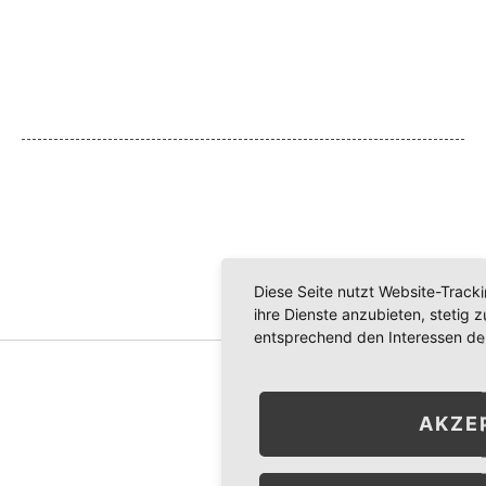
Telefax:
03586-3690007
E-Mail:
info@ruecken-aktiv.com
INFORMATIVES
Probetermin
Kursplanung
Neuigkeiten
Impressum
Datenschutzerklärung
Diese Seite nutzt Website-Track
ihre Dienste anzubieten, stetig
entsprechend den Interessen de
Nutzungsbedingungen
Impressum
Datenschutzerklärung
.
(C) 2021 PHYSIO- UND FREIZEITINSEL
AKZE